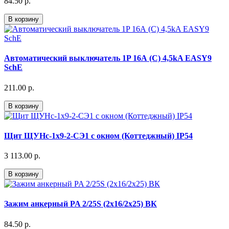
84.50 р.
В корзину
Автоматический выключатель 1P 16А (C) 4,5kA EASY9
SchE
211.00 р.
В корзину
Щит ЩУНс-1х9-2-СЭ1 с окном (Коттеджный) IP54
3 113.00 р.
В корзину
Зажим анкерный PA 2/25S (2х16/2х25) ВК
84.50 р.